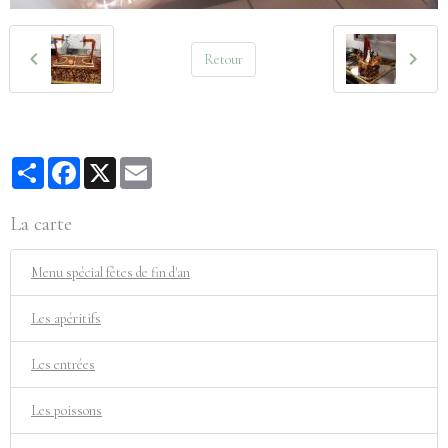
Retour
Partager
Facebook
X
Email
La carte
Menu spécial fêtes de fin d'an
Les apéritifs
Les entrées
Les poissons