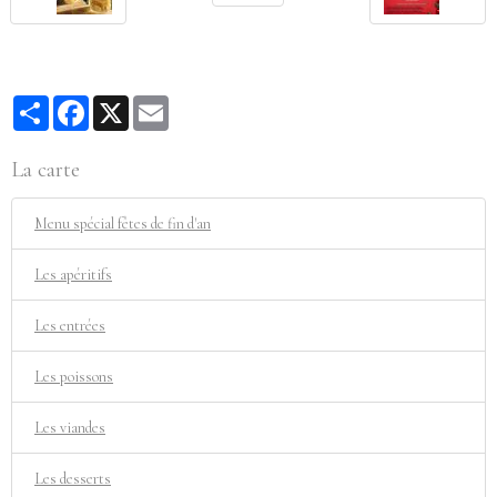
Partager
Facebook
X
Email
La carte
Menu spécial fêtes de fin d'an
Les apéritifs
Les entrées
Les poissons
Les viandes
Les desserts