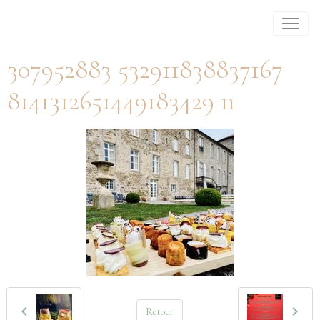
307952883 532911838837167
8141312651449183429 n
Retour