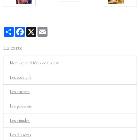
Partager
Facebook
X
Email
La carte
Menu spécial fêtes de fin d'an
Les apéritifs
Les entrées
Les poissons
Les viandes
Les desserts