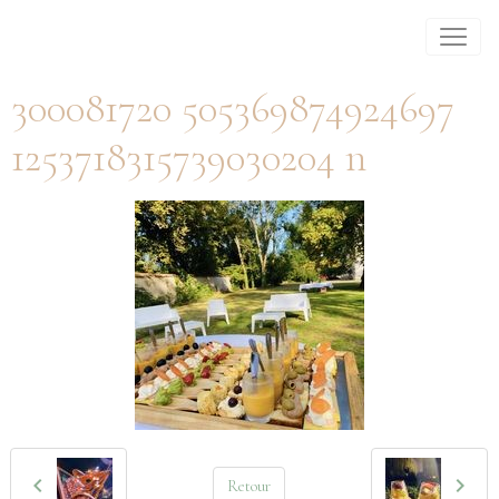
300081720 505369874924697
1253718315739030204 n
Retour