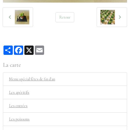
Retour
Partager
Facebook
X
Email
La carte
Menu spécial fêtes de fin d'an
Les apéritifs
Les entrées
Les poissons